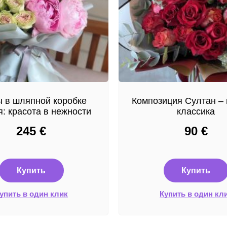
 в шляпной коробке
Композиция Султан – 
: красота в нежности
классика
245
€
90
€
Купить
Купить
упить в один клик
Купить в один кл