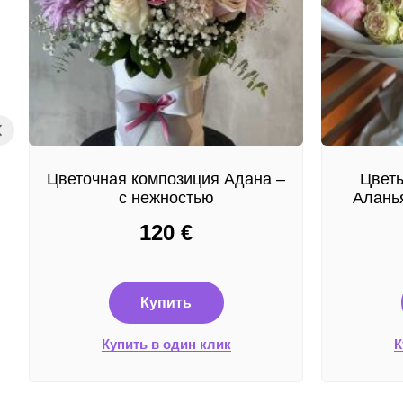
Цветочная композиция Адана –
Цветы
с нежностью
Аланья
120
€
Купить
Купить в один клик
К