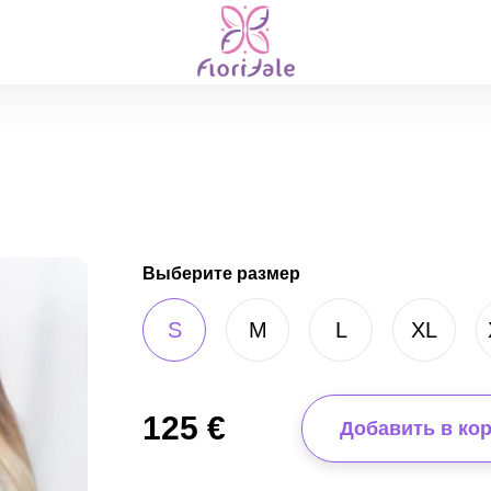
Выберите размер
S
M
L
XL
125
€
Добавить в ко