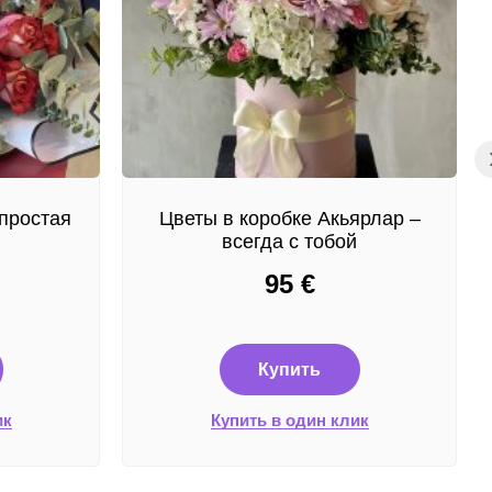
простая
Цветы в коробке Акьярлар –
всегда с тобой
95
€
Купить
ик
Купить в один клик